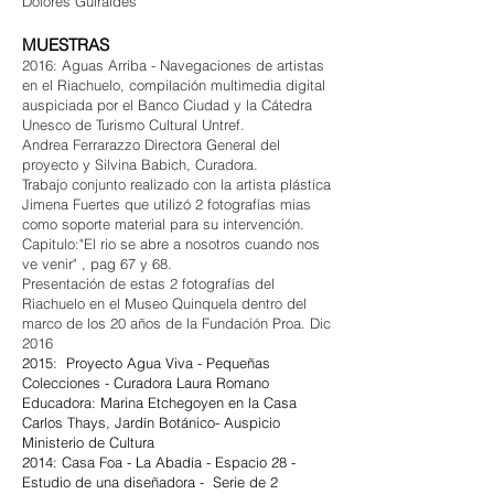
Dolores Guiraldes
MUESTRAS
2016: Aguas Arriba - Navegaciones de artistas
en el Riachuelo, compilación multimedia digital
auspiciada por el Banco Ciudad y la Cátedra
Unesco de Turismo Cultural Untref.
Andrea Ferrarazzo Directora General del
proyecto y Silvina Babich, Curadora.
Trabajo conjunto realizado con la artista plástica
Jimena Fuertes que utilizó 2 fotografías mias
como soporte material para su intervención.
Capitulo:"El rio se abre a nosotros cuando nos
ve venir" , pag 67 y 68.
Presentación de estas 2 fotografías del
Riachuelo en el Museo Quinquela dentro del
marco de los 20 años de la Fundación Proa. Dic
2016
2015: Proyecto Agua Viva - Pequeñas
Colecciones - Curadora Laura Romano
Educadora: Marina Etchegoyen en la Casa
Carlos Thays, Jardín Botánico- Auspicio
Ministerio de Cultura
2014: Casa Foa - La Abadía - Espacio 28 -
Estudio de una diseñadora - Serie de 2