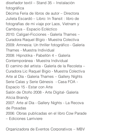
diseñador textil – Stand 35 – Instalación
fotográfica
Décima Feria de libros de autor – Directora
Julieta Escardó – Libro: In Transit : libro de
fotografías de mi viaje por Laos, Vietnam y
Camboya – Espacio Ecléctico
2010: Caligari-Ficciones - Galería Thames –
Curadora Raquel BIgio - Muestra Colectiva
2009: Amnesia: Un thriller fotográfico - Galeria
Thames - Muestra Individual
2008: Hipnotika - Pabellón 4 – Galería
Contemporánea - Muestra Individual
El camino del artista - Galería de la Recoleta –
Curadora Lic Raquel Bigio - Muestra Colectiva
Arte al Día - Galeria Thames – Gallery Nights
Serie Calas y Serie Génesis - Casa FOA -
Espacio 15 - Estar con Arte
Salón de Otoño 2008 - Arte Digital- Galería
Alicia Brandy
2007: Arte al Día - Gallery Nights - La Recova
de Posadas
2006: Obras publicadas en el libro Cow Parade
– Ediciones Larriviere
Organizadora de Eventos Corporativos – MBV