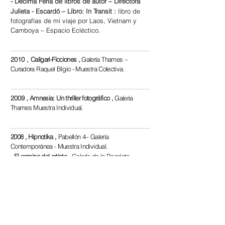
- Décima Feria de libros de autor – Directora
Julieta - Escardó – Libro: In Transit
:
libro de
fotografías de mi viaje por Laos, Vietnam y
Camboya – Espacio Ecléctico.
2010 ,
Caligari-Ficciones ,
Galería Thames –
Curadora Raquel BIgio - Muestra Colectiva.
2009
, Amnesia: Un thriller fotográfico
,
Galeria
Thames Muestra Individual.
2008 , H
ipnotika ,
Pabellón 4– Galería
Contemporánea - Muestra Individual.
- El camino del artista ,
Galería de la Recoleta –
Curadora Lic Raquel Bigio - Muestra Colectiva.
- Arte al Día
,
Galeria Thames – Gallery Nights.
- Casa FOA - Calas y Serie Génesis ,
Espacio
15 - Estar con Arte.
- Arte Digital- Salón de Otoño ,
Galería Alicia
Brandy.