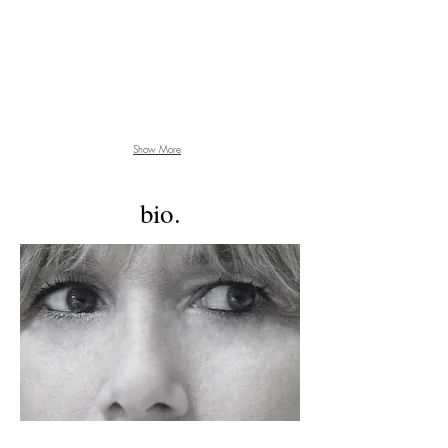
Show More
bio.